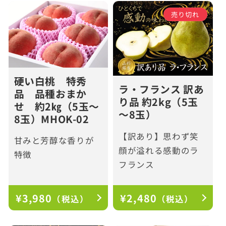
格
格
売り切れ
硬い白桃 特秀
ラ・フランス 訳あ
品 品種おまか
り品 約2kg（5玉
せ 約2㎏（5玉～
～8玉）
8玉）MHOK-02
【訳あり】思わず笑
甘みと芳醇な香りが
顔が溢れる感動のラ
特徴
フランス
通
¥3,980
通
¥2,480
（税込）
（税込）
常
常
価
価