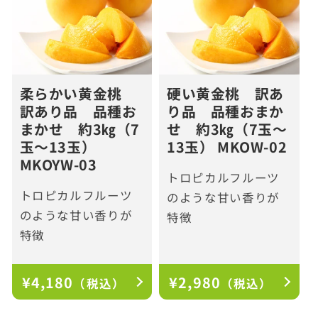
柔らかい黄金桃
硬い黄金桃 訳あ
訳あり品 品種お
り品 品種おまか
まかせ 約3㎏（7
せ 約3㎏（7玉～
玉～13玉）
13玉） MKOW-02
MKOYW-03
トロピカルフルーツ
トロピカルフルーツ
のような甘い香りが
のような甘い香りが
特徴
特徴
通
¥4,180
通
¥2,980
（税込）
（税込）
常
常