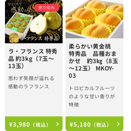
格
格
売り切れ
柔らかい黄金桃
ラ・フランス 特秀
特秀品 品種おま
品 約3kg（7玉～
かせ 約3㎏（8玉
13玉）
～12玉） MKOY-
03
思わず笑顔が溢れる
感動のラフランス
トロピカルフルーツ
のような甘い香りが
特徴
通
¥3,980
通
¥5,180
（税込）
（税込）