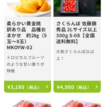
さくらんぼ 佐藤錦
柔らかい黄金桃
秀品 2Lサイズ以上
訳あり品 品種お
300g S-08【全国
まかせ 約2㎏（5
送料無料】
玉～8玉）
MKOYW-02
大粒さくらんぼ2L以
トロピカルフルーツ
上！
のような甘い香りが
特徴
通
¥3,180
通
¥4,980
（税込）
（税込）
常
常
価
価
格
格