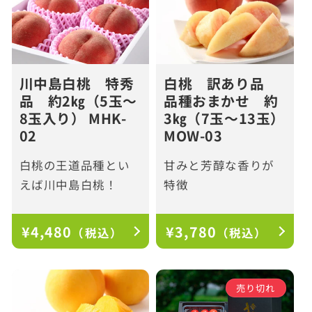
川中島白桃 特秀
白桃 訳あり品
品 約2㎏（5玉～
品種おまかせ 約
8玉入り） MHK-
3㎏（7玉～13玉）
02
MOW-03
白桃の王道品種とい
甘みと芳醇な香りが
えば川中島白桃！
特徴
通
¥4,480
通
¥3,780
（税込）
（税込）
常
常
価
価
格
格
売り切れ