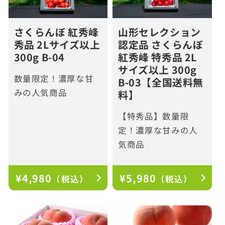
さくらんぼ 紅秀峰
山形セレクション
秀品 2Lサイズ以上
認定品 さくらんぼ
300g B-04
紅秀峰 特秀品 2L
サイズ以上 300g
数量限定！濃厚な甘
B-03【全国送料無
みの人気商品
料】
【特秀品】数量限
定！濃厚な甘みの人
気商品
通
¥4,980
通
¥5,980
（税込）
（税込）
常
常
価
価
格
格