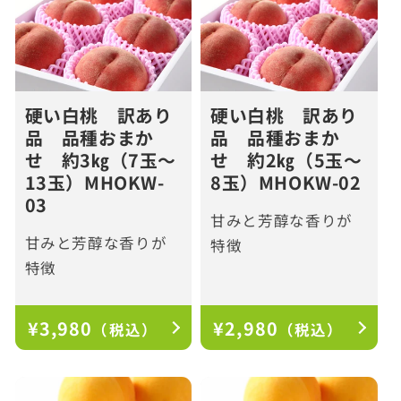
硬い白桃 訳あり
硬い白桃 訳あり
品 品種おまか
品 品種おまか
せ 約3㎏（7玉～
せ 約2㎏（5玉～
13玉）MHOKW-
8玉）MHOKW-02
03
甘みと芳醇な香りが
甘みと芳醇な香りが
特徴
特徴
通
¥3,980
通
¥2,980
（税込）
（税込）
常
常
価
価
格
格