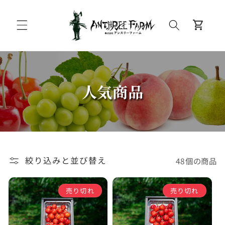
コンテンツに進む
カ
shopping_cart
ー
ト
人気商品
絞り込みと並び替え
48個の商品
売り切れ
売り切れ