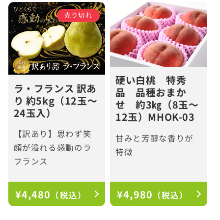
価
価
格
格
売り切れ
硬い白桃 特秀
ラ・フランス 訳あ
品 品種おまか
り 約5kg（12玉～
せ 約3㎏（8玉～
24玉入）
12玉）MHOK-03
【訳あり】思わず笑
甘みと芳醇な香りが
顔が溢れる感動のラ
特徴
フランス
通
¥4,480
通
¥4,980
（税込）
（税込）
常
常
価
価