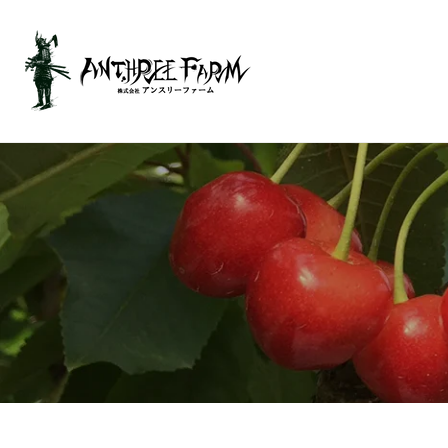
ン
ツ
に
進
む