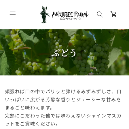
コンテンツに進む
カ
shopping_cart
ー
ト
ぶどう
頬張れば口の中でパリッと弾けるみずみずしさ、口
いっぱいに広がる芳醇な香りとジューシーな甘みを
まるごと味わえます。
完熟にこだわった他では味わえないシャインマスカ
ットをご賞味ください。