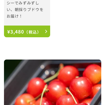
シーでみずみずし
い、朝採りブドウを
お届け！
通
¥3,480
（税込）
常
価
格