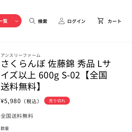
shopping_cart
一覧
ログイン
カート
アンスリーファーム
さくらんぼ 佐藤錦 秀品 Lサ
イズ以上 600g S-02【全国
送料無料】
通
¥5,980
（税込）
売り切れ
常
全国送料無料
価
格
数量