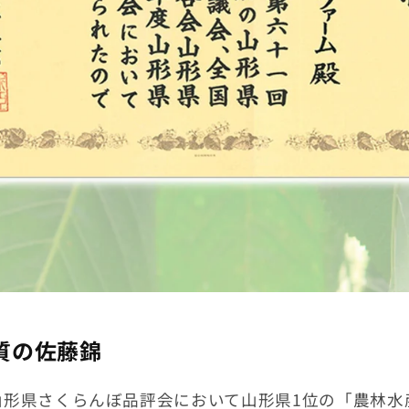
質の佐藤錦
』山形県さくらんぼ品評会において山形県1位の「農林