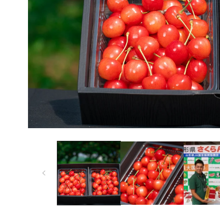
モ
ー
ダ
ル
で
メ
デ
ィ
ア
(1)
を