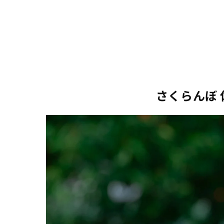
開
く
さくらんぼ