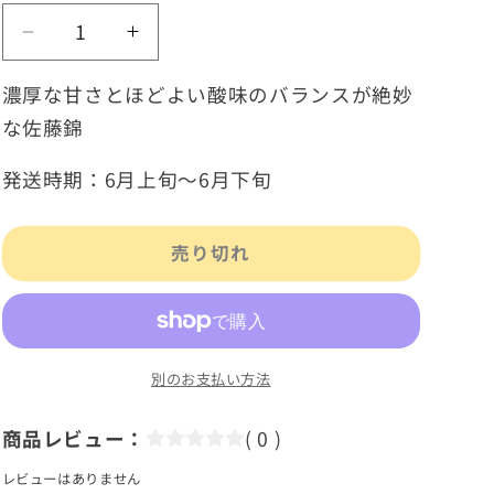
さ
さ
く
く
濃厚な甘さとほどよい酸味のバランスが絶妙
ら
ら
な佐藤錦
ん
ん
ぼ
ぼ
発送時期：6月上旬～6月下旬
佐
佐
藤
藤
売り切れ
錦
錦
秀
秀
品
品
L
L
サ
サ
別のお支払い方法
イ
イ
ズ
ズ
商品レビュー：
( 0 )
以
以
レビューはありません
上
上