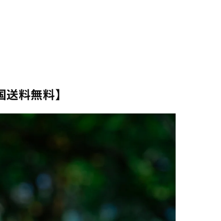
600g
600g
S-
S-
02【全
02【全
国
国
送
送
料
料
無
無
全国送料無料】
料】
料】
の
の
数
数
量
量
を
を
減
増
ら
や
す
す