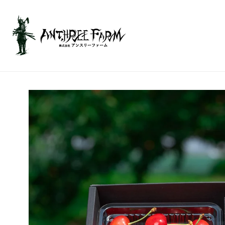
ン
ツ
に
進
む
商
品
情
報
に
ス
キ
ッ
プ