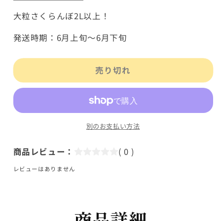
く
く
大粒さくらんぼ2L以上！
ら
ら
ん
ん
発送時期：6月上旬～6月下旬
ぼ
ぼ
佐
佐
売り切れ
藤
藤
錦
錦
秀
秀
品
品
2L
2L
別のお支払い方法
サ
サ
商品レビュー：
( 0 )
イ
イ
ズ
ズ
レビューはありません
以
以
上
上
600g
600g
商品詳細
S-
S-