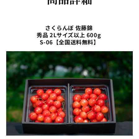
06【全
06【全
国
国
送
送
さくらんぼ 佐藤錦
料
料
秀品 2Lサイズ以上 600g
無
無
S-06【全国送料無料】
料】
料】
の
の
数
数
量
量
を
を
減
増
ら
や
す
す