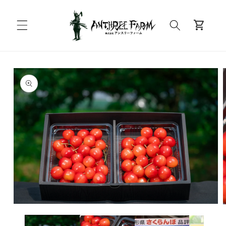
コンテンツに進む
カ
shopping_cart
ー
ト
商品情報にスキップ
モ
ー
ダ