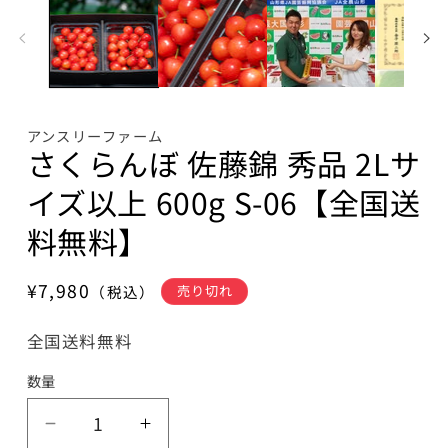
ル
で
メ
デ
ィ
ア
(1)
(
アンスリーファーム
を
さくらんぼ 佐藤錦 秀品 2Lサ
開
く
イズ以上 600g S-06【全国送
料無料】
通
¥7,980
（税込）
売り切れ
常
価
全国送料無料
格
数量
さ
さ